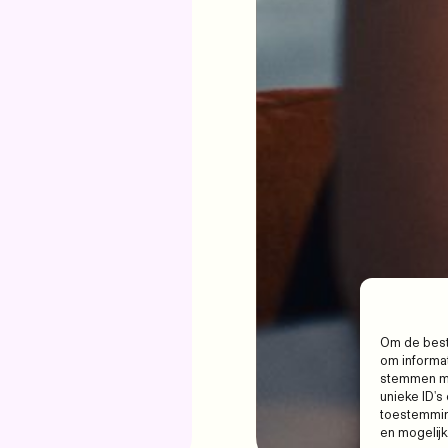
Om de best
om informat
stemmen me
unieke ID's
toestemming
en mogelij