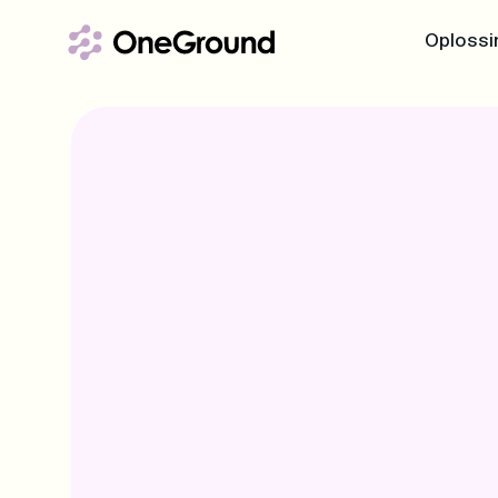
Oplossi
OneGrou
Het fundame
Common G
Variante
Unlimited 
Maatscha
OneGround