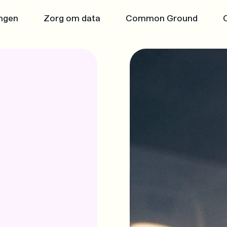
Ga naar de inhoud
ngen
Zorg om data
Common Ground
nd
nt voor de transitie naar
round
n
& Community Edition
ppelijke waarde
 in de samenleving