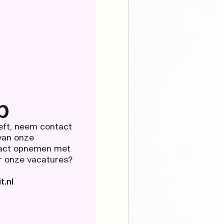
p
eeft, neem contact
 van onze
ntact opnemen met
r onze vacatures?
t.nl