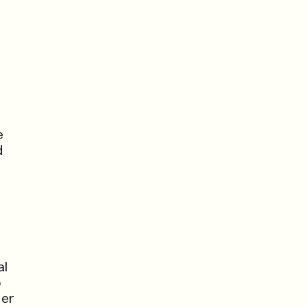
e
d
al
o
 er