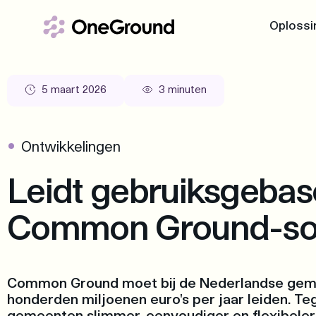
Oplossi
OneGrou
5 maart 2026
3 minuten
Het fundame
Common G
Ontwikkelingen
Variante
Leidt gebruiksgebase
Unlimited 
Common Ground-so
Maatscha
OneGround
Common Ground moet bij de Nederlandse geme
honderden miljoenen euro's per jaar leiden. Te
gemeenten slimmer, eenvoudiger en flexibele