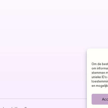
Om de best
om informat
stemmen me
unieke ID's
toestemming
en mogelij
Acc