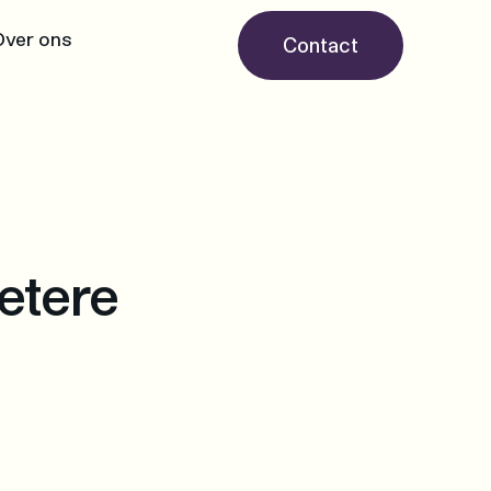
Over ons
Contact
etere