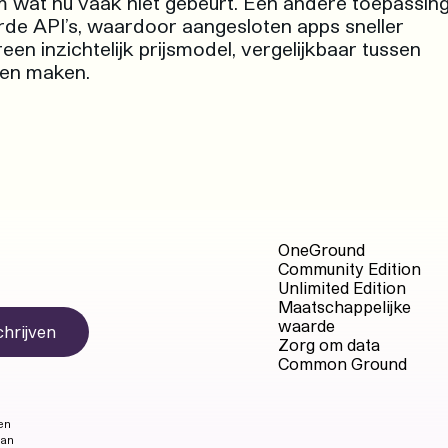
m wat nu vaak niet gebeurt. Een andere toepassin
rde API’s, waardoor aangesloten apps sneller
en inzichtelijk prijsmodel, vergelijkbaar tussen
ten maken.
OneGround
Community Edition
Unlimited Edition
Maatschappelijke
waarde
chrijven
Zorg om data
Common Ground
 en
kan