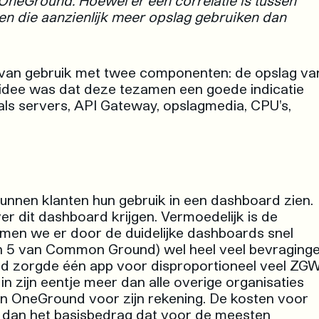
 OneGround. Hoewel er een correlatie is tussen
ten die aanzienlijk meer opslag gebruiken dan
van gebruik met twee componenten: de opslag va
idee was dat deze tezamen een goede indicatie
als servers, API Gateway, opslagmedia, CPU's,
kunnen klanten hun gebruik in een dashboard zien.
er dit dashboard krijgen. Vermoedelijk is de
amen we er door de duidelijke dashboards snel
 en 5 van Common Ground) wel heel veel bevraging
eeld zorgde één app voor disproportioneel veel ZG
zijn eentje meer dan alle overige organisaties
an OneGround voor zijn rekening. De kosten voor
dan het basisbedrag dat voor de meesten