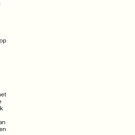
t
 op
het
e
ik
an
 en