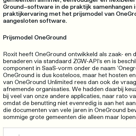
Ground−software in de praktijk samenhangen is 
praktijkervaring met het prijsmodel van OneGr
aangesloten software.
Prijsmodel OneGround
Roxit heeft OneGround ontwikkeld als zaak- en doc
benaderen via standaard ZGW-API's en is beschi
component in SaaS-vorm onder de naam 'Onegrou
OneGround is dus kosteloos, maar het hosten en be
van OneGround Unlimited rees dan ook de vraag 
afnemende organisaties. We hadden daarbij keuze 
bij veel van onze andere applicaties, naar rato va
omdat de benutting niet evenredig is aan het aan
die documenten van vele jaren in OneGround be
sommige grote gemeenten die alleen maar lopen