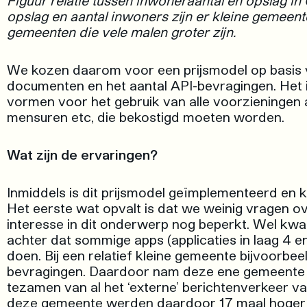
Figuur relatie tussen inwoneraantal en opslag in
opslag en aantal inwoners zijn er kleine gemeen
gemeenten die vele malen groter zijn.
We kozen daarom voor een prijsmodel op basis 
documenten en het aantal API-bevragingen. Het 
vormen voor het gebruik van alle voorzieningen 
mensuren etc, die bekostigd moeten worden.
Wat zijn de ervaringen?
Inmiddels is dit prijsmodel geïmplementeerd en 
Het eerste wat opvalt is dat we weinig vragen ov
interesse in dit onderwerp nog beperkt. Wel kw
achter dat sommige apps (applicaties in laag 4
doen. Bij een relatief kleine gemeente bijvoorb
bevragingen. Daardoor nam deze ene gemeente in 
tezamen van al het ‘externe’ berichtenverkeer v
deze gemeente werden daardoor 17 maal hoger 