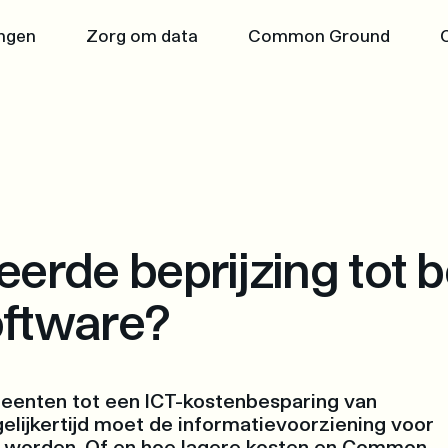
Ga naar de inhoud
ngen
Zorg om data
Common Ground
nd
nt voor de transitie naar
round
n
erde beprijzing tot b
& Community Edition
ftware?
ppelijke waarde
 in de samenleving
enten tot een ICT-kostenbesparing van
gelijkertijd moet de informatievoorziening voor
r worden. Of en hoe lagere kosten en Common