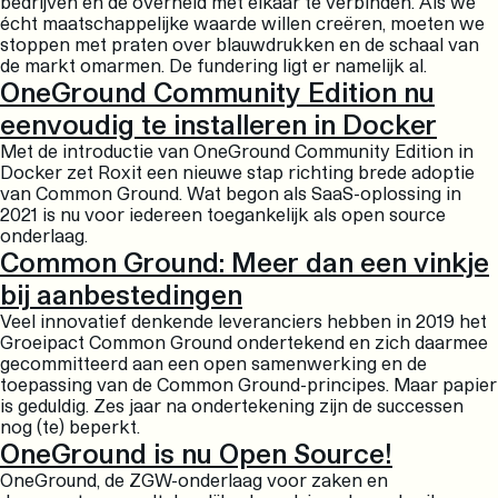
bedrijven en de overheid met elkaar te verbinden. Als we
écht maatschappelijke waarde willen creëren, moeten we
stoppen met praten over blauwdrukken en de schaal van
de markt omarmen. De fundering ligt er namelijk al.
OneGround Community Edition nu
eenvoudig te installeren in Docker
Met de introductie van OneGround Community Edition in
Docker zet Roxit een nieuwe stap richting brede adoptie
van Common Ground. Wat begon als SaaS-oplossing in
2021 is nu voor iedereen toegankelijk als open source
onderlaag.
Common Ground: Meer dan een vinkje
bij aanbestedingen
Veel innovatief denkende leveranciers hebben in 2019 het
Groeipact Common Ground ondertekend en zich daarmee
gecommitteerd aan een open samenwerking en de
toepassing van de Common Ground-principes. Maar papier
is geduldig. Zes jaar na ondertekening zijn de successen
nog (te) beperkt.
OneGround is nu Open Source!
OneGround, de ZGW-onderlaag voor zaken en