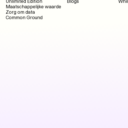
Unlimited Edition
Blogs
Whis
Maatschappelijke waarde
Zorg om data
Common Ground