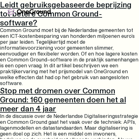
Leidt gebruiksgebaseerde beprijzing
Ga naar de inhoud
tot betere Common Ground-
software?
Common Ground moet bij de Nederlandse gemeenten tot
een ICT-kostenbesparing van honderden miljoenen euro’s
per jaar leiden. Tegelijkertijd moet de
informatievoorziening voor gemeenten slimmer,
eenvoudiger en flexibeler worden. Of en hoe lagere kosten
en Common Ground−software in de praktijk samenhangen
is een open vraag. In dit artikel beschrijven we een
praktijkervaring met het prijsmodel van OneGround en
welke effecten dat had op het gebruik van aangesloten
software.
Stop met dromen over Common
Ground: 160 gemeenten doen het al
meer dan 4 jaar
In de discussie over de Nederlandse Digitaliseringsstrategie
en Common Ground gaat het vaak over de techniek: API’s,
lagenmodellen en datastandaarden. Maar digitalisering is
geen doel op zich. Het is een middel om inwoners,