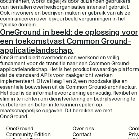
documenten, wordt dagelijks door duizenden gebruikers
van tientallen overheidsorganisaties intensief gebruikt.
Ook inwoners en bedrijven maken er gebruik van als ze
communiceren over bijvoorbeeld vergunningen in het
fysieke domein.
OneGround in beeld: de oplossing voor
een toekomstvast Common Ground-
applicatielandschap.
OneGround biedt overheden een werkend en veilig
fundament voor de transitie naar een Common Ground-
applicatielandschap. Het is het productiewaardige platform
dat de standaard API’s voor zaakgericht werken
implementeert. Ofwel laag 1 en 2, een noodzakelijke en
essentiële bouwsteen uit de Common Ground-architectuur.
Het doel is de informatievoorziening eenvoudig, flexibel en
slim in te richten om dienstverlening en bedrijfsvoering te
verbeteren en beter in te kunnen spelen op
maatschappelijke opgaven. Dit bereiken we met
OneGround.
OneGround
Over ons
Cook
Community Edition
Contact
Priv